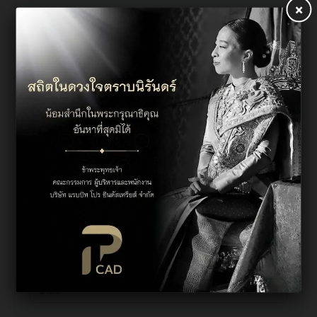
×
Company
Industry
Districts
Province
Email