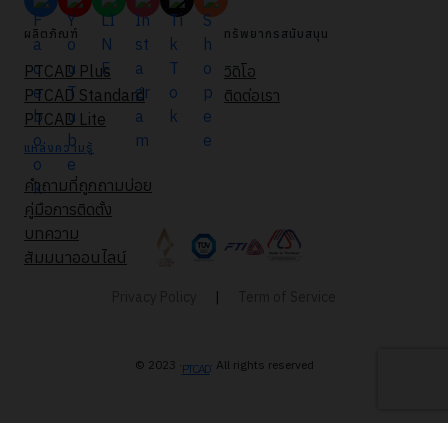
ผลิตภัณฑ์
ทรัพยากรสนับสนุน
PTCAD Plus
วิดิโอ
PTCAD Standard
ติดต่อเรา
PTCAD Lite
แหล่งความรู้
คำถามที่ถูกถามบ่อย
คู่มือการติดตั้ง
บทความ
สัมมนาออนไลน์
Privacy Policy
|
Term of Service
© 2023 ·
· All rights reserved
PTCAD
All trademarks, logos and brand names are the property of their respective