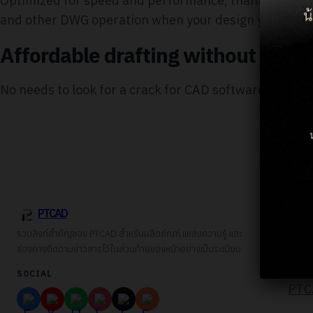
Optimized for speed and performance, thanks to our e
and other DWG operation when your design your CAD 
Affordable drafting without the 
No needs to look for a crack for CAD software if you ca
PTCAD
ผลิตภ
รวมลิงก์สำคัญของ PTCAD สำหรับผลิตภัณฑ์ แหล่งความรู้ และ
PTC
ช่องทางติดตามข่าวสารไว้ในส่วนท้ายของหน้าอย่างเป็นระเบียบ
PTC
SOCIAL
PTC