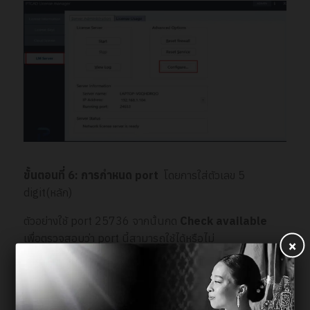
ขั้นตอนที่
6: การกำหนด port
โดยการใส่ตัวเลข 5
digit(หลัก)
ตัวอย่างใช้ port 25736 จากนั้นกด
Check available
เพื่อตรวจสอบว่า port นี้สามารถใช้ได้หรือไม่
×
หากใช้ได้ ที่ Port Status จะปรากฏข้อความ
Port is
available
.