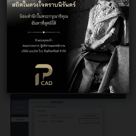
จากนั้นกด
use this port
เพื่อใช้งาน และกดปุ่ม
close